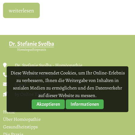
weiterlesen
Dr. Stefanie Svolba - Homöopathie
Diese Website verwendet Cookies, um Ihr Online-Erlebnis
+43 (0)650 55 208 55
zu verbessern, Ihnen die Weitergabe von Inhalten in
Email
sozialen Medien zu ermöglichen und den Datenverkehr
by Online Raketen
auf dieser Website zu messen.
Akzeptieren
Informationen
Home
Über Homöopathie
Gesundheitstipps
Die Praxis